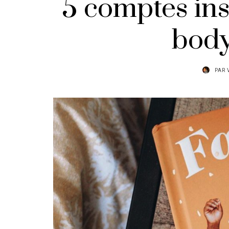
5 comptes ins
body
PAR