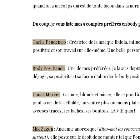
quand on a un corps qui est de toute façon dans la norme 
Du coup, je vous liste mes 5 comptes préférés en body p
Gaelle Prudencio
: Créatrice de la marque Ibilola, influ
positivité et son travail sur elle-même. Une belle person
Body Posi Panda
: Une de mes préférées. Je la suis depu
dégage, sa positivité et sa façon d’aborder le body posi
Danae Mercer
: Grande, blonde et mince, elle répond à
peut avoir de la cellulite, un ventre plus ou moins pla
avec ses traces, ses taches, ses boutons. LA VIE quoi !
Mik Zazon
: Ancienne anorexique
(dites-moi les concerné
surtout)
, elle poste sur le droit de se monter tel que l’o