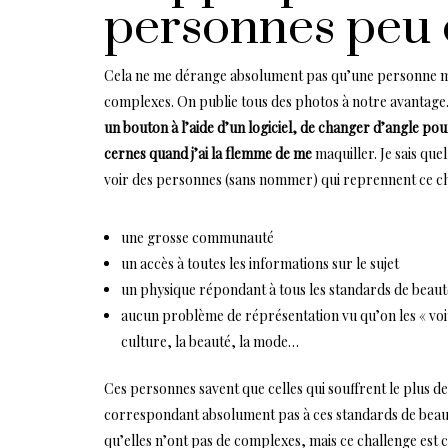
personnes peu
Cela ne me dérange absolument pas qu’une personne minc
complexes. On publie tous des photos à notre avantage
un bouton à l’aide d’un logiciel, de changer d’angle po
cernes quand j’ai la flemme de me
maquiller. Je sais que
voir des personnes (sans nommer) qui reprennent ce cha
une grosse communauté
un accès à toutes les informations sur le sujet
un physique répondant à tous les standards de beauté
aucun problème de réprésentation vu qu’on les « voit
culture, la beauté, la mode…
Ces personnes savent que celles qui souffrent le plus d
correspondant absolument pas à ces standards de beauté.
qu’elles n’ont pas de complexes, mais ce challenge est 