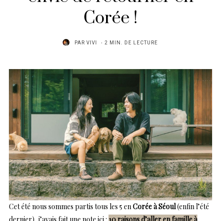
Corée !
PAR
VIVI
2 MIN. DE LECTURE
Cet été nous sommes partis tous les 5 en
Corée à Séoul
(enfin l’été
dernier), j’avais fait une note ici :
10 raisons d’aller en famille à