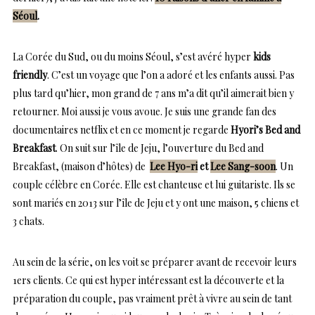
Séoul
.
La Corée du Sud, ou du moins Séoul, s’est avéré hyper
kids
friendly
. C’est un voyage que l’on a adoré et les enfants aussi. Pas
plus tard qu’hier, mon grand de 7 ans m’a dit qu’il aimerait bien y
retourner. Moi aussi je vous avoue. Je suis une grande fan des
documentaires netflix et en ce moment je regarde
Hyori’s Bed and
Breakfast
. On suit sur l’île de Jeju, l’ouverture du Bed and
Breakfast, (maison d’hôtes) de
Lee Hyo-ri
et
Lee Sang-soon
. Un
couple célèbre en Corée. Elle est chanteuse et lui guitariste. Ils se
sont mariés en 2013 sur l’île de Jeju et y ont une maison, 5 chiens et
3 chats.
Au sein de la série, on les voit se préparer avant de recevoir leurs
1ers clients. Ce qui est hyper intéressant est la découverte et la
préparation du couple, pas vraiment prêt à vivre au sein de tant