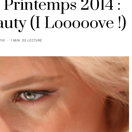
Printemps 2014 :
uty (I Looooove !)
VIVI
1 MIN. DE LECTURE