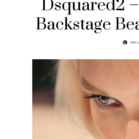
Dsquared2 – 
Backstage Bea
PAR