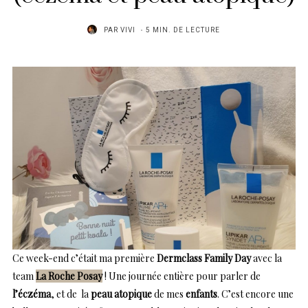
PAR
VIVI
5 MIN. DE LECTURE
Ce week-end c’était ma première
Dermclass Family Day
avec la
team
La Roche Posay
! Une journée entière pour parler de
l’éczéma
, et de la
peau atopique
de mes
enfants
. C’est encore une