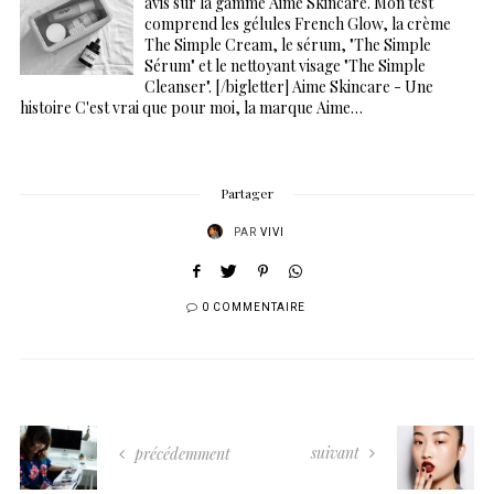
avis sur la gamme Aime Skincare. Mon test
comprend les gélules French Glow, la crème
The Simple Cream, le sérum, "The Simple
Sérum" et le nettoyant visage "The Simple
Cleanser". [/bigletter] Aime Skincare - Une
histoire C'est vrai que pour moi, la marque Aime…
Partager
PAR
VIVI
0 COMMENTAIRE
suivant
précédemment