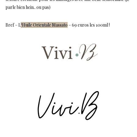
parle bien hein.. ou pas)
Bref – L
‘Huile Orientale Massato
– 69 euros les 100ml !