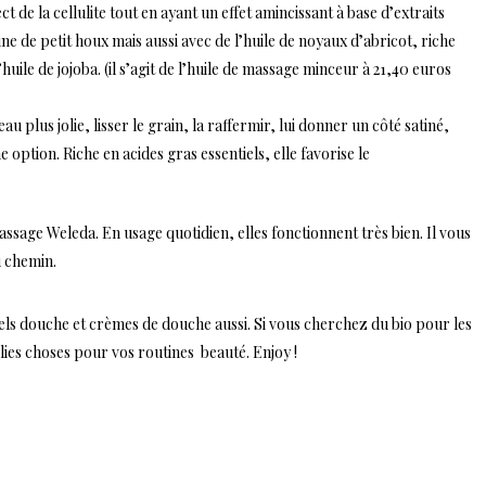
t de la cellulite tout en ayant un effet amincissant à base d’extraits
ine de petit houx mais aussi avec de l’huile de noyaux d’abricot, riche
ile de jojoba. (il s’agit de l’
huile de massage minceur
à 21,40 euros
au plus jolie, lisser le grain, la raffermir, lui donner un côté satiné,
option. Riche en acides gras essentiels, elle favorise le
ssage Weleda. En usage quotidien, elles fonctionnent très bien. Il vous
u chemin.
gels douche et crèmes de douche aussi. Si vous cherchez du bio pour les
jolies choses pour vos routines beauté. Enjoy !