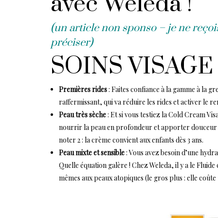
avec Weleda !
(un article non sponso – je ne reçois
préciser)
SOINS VISAGE
Premières rides
: Faites confiance à la gamme à la g
raffermissant
, qui va réduire les rides et activer le 
Peau très sèche
: Et si vous testiez la
Cold Cream Vis
nourrir la peau en profondeur et apporter douceur aux
noter 2 : la crème convient aux enfants dès 3 ans.
Peau mixte et sensible
: Vous avez besoin d’une hydrat
Quelle équation galère ! Chez Weleda, il y a le
Fluide
mêmes aux peaux atopiques (le gros plus : elle coûte 