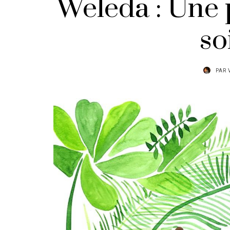
Weleda : Une 
so
PAR