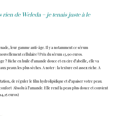
 rien de Weleda – je tenais juste à le
renade, leur gamme anti-âge. Il y a notamment ce
sérum
renouvellement cellulaire ! Prix du sérum 13,90 euros.
age
? Riche en huile d’amande douce et en cire d’abeille, elle va
 peaux les plus sèches. A noter : la texture est assez riche. A
ation, de réguler le film hydrolipidique et d’apaiser votre peau.
 confort Absolu à l’amande
. Elle rend la peau plus douce et convient
14,15 euros)