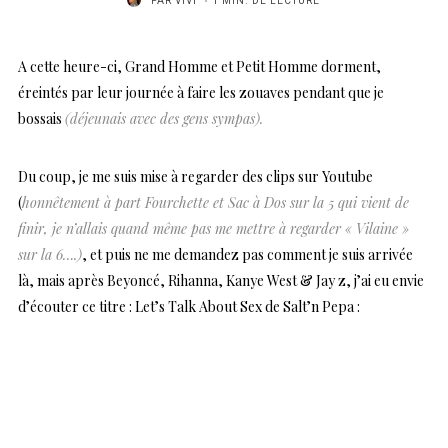
PAR
VIVI
1 MIN. DE LECTURE
A cette heure-ci, Grand Homme et Petit Homme dorment,
éreintés par leur journée à faire les zouaves pendant que je
bossais
(déjeunais avec des gens sympas).
Du coup, je me suis mise à regarder des clips sur Youtube
(
honnêtement à part Fourchette et Sac à Dos sur la 5 qui vient de
finir, je n’allais quand même pas me mettre à regarder « Vilaine »
sur la 6….)
, et puis ne me demandez pas comment je suis arrivée
là, mais après Beyoncé, Rihanna, Kanye West & Jay z, j’ai eu envie
d’écouter ce titre : Let’s Talk About Sex de Salt’n Pepa :