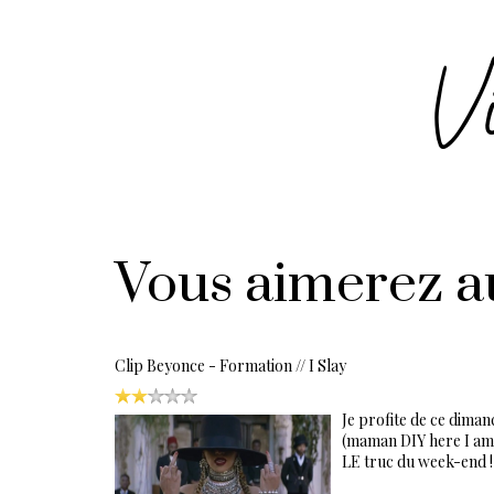
Vous aimerez a
Clip Beyonce - Formation // I Slay
Je profite de ce dimanc
(maman DIY here I am)
LE truc du week-end !