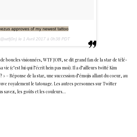
zus approves of my newest tattoo
@wtfj0n) le
1 Avril 2017 à 0h38 PDT
ns de boucles visionnées, WTF JON, se dit grand fan de la star de télé-
e (c’est lui qui l’écrit hein pas moi). Il a d’ailleurs twitté Kim
» – Réponse de la star, une succession d’émojis allant du coeur, au
rouve royalement le tatouage. Les autres personnes sur Twitter
s savez, les goûts et les couleurs…