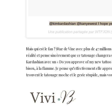
@kimkardashian @kanyewest I hope yee
Une publication partagée par WTFJON (
Mais qui est le fan ? Star de Vine avec plus de 47 millio
réalité et pense sincèrement que ce tatouage changera sa vi
Kardashian avec un « Do you approve of my new tattoo ? 
bisou, à la flamme. Je pense qu’effectivement elle app
trouvent le tatouage moche et le geste stupide, mais vou