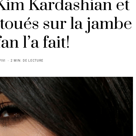
Kim Kardashian et
toués sur la jambe
an l’a fait!
VIVI
2 MIN. DE LECTURE