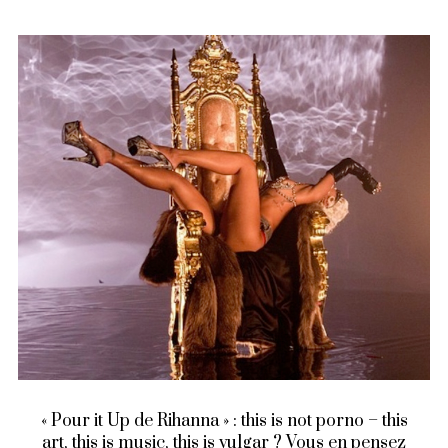
« Pour it Up de Rihanna » : this is not porno – this
art, this is music, this is vulgar ? Vous en pensez