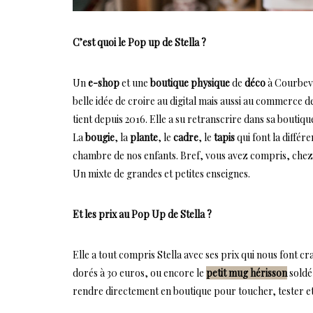
C’est quoi le Pop up de Stella ?
Un
e-shop
et une
boutique physique
de
déco
à Courbevoi
belle idée de croire au digital mais aussi au commerce de
tient depuis 2016. Elle a su retranscrire dans sa boutiqu
La
bougie
, la
plante
, le
cadre
, le
tapis
qui font la différ
chambre de nos enfants. Bref, vous avez compris, chez St
Un mixte de grandes et petites enseignes.
Et les prix au Pop Up de Stella ?
Elle a tout compris Stella avec ses prix qui nous font c
dorés à 30 euros, ou encore le
petit mug hérisson
soldé 
rendre directement en boutique pour toucher, tester et