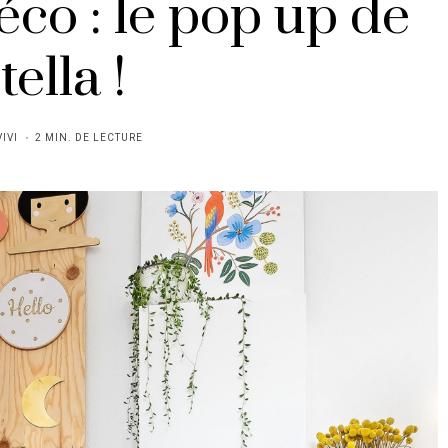
éco : le pop up de
tella !
VIVI
2 MIN. DE LECTURE