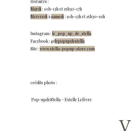
Horaires :
Mardi
: 10h-13h et 15h30-17h
Mercredi
à
samedi
: 10h-13h et 15h30-19h
Instagram :
le_pop_up_de_stella
Facebook : @
lepopupdestella
Site :
www.stella-popup-store.com
crédits photo :
Pop-updeStella – Estelle Lefèvre