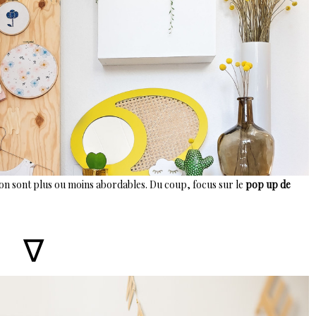
tion sont plus ou moins abordables. Du coup, focus sur le
pop up de
∇