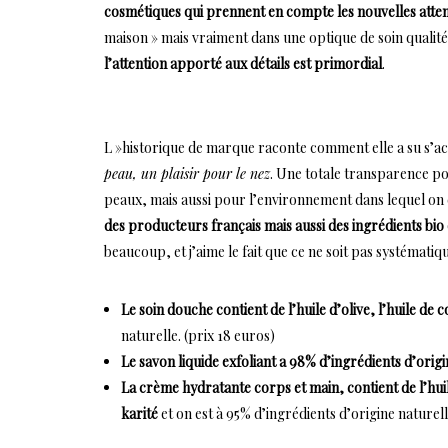
cosmétiques qui prennent en compte les nouvelles att
maison » mais vraiment dans une optique de soin quali
l’attention apporté aux détails est primordial
.
L »historique de marque raconte comment elle a su s’
peau, un plaisir pour le nez
. Une totale transparence pou
peaux, mais aussi pour l’environnement dans lequel on 
des producteurs français mais aussi des ingrédients bio
beaucoup, et j’aime le fait que ce ne soit pas systémati
Le soin douche contient de l’huile d’olive, l’huile de 
naturelle. (prix 18 euros)
Le savon liquide exfoliant a 98% d’ingrédients d’orig
La crème hydratante corps et main, contient de l’huil
karité
et on est à 95% d’ingrédients d’origine naturell