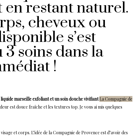
 en restant naturel.
orps, cheveux ou
disponible s’est
u 3 soins dans la
mmédiat !
quide marseille exfoliant et un soin douche vivifiant
La Compagnie de
deur est douce fraîche et les textures top. Je vous ai mis quelques
é visage et corps. L’idée de la Compagnie de Provence est d’avoir des