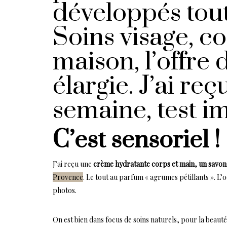
développés tout
Soins visage, c
maison, l’offre 
élargie. J’ai reç
semaine, test i
C’est sensoriel !
J’ai reçu une
crème hydratante corps et main, un savon li
Provence
. Le tout au parfum « agrumes pétillants ». L’o
photos.
On est bien dans focus de soins naturels, pour la beaut