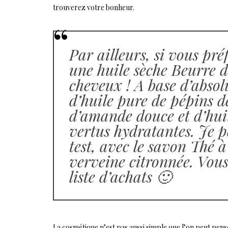
trouverez votre bonheur.
Par ailleurs, si vous préf
une huile sèche Beurre de
cheveux ! A base d’absol
d’huile pure de pépins d
d’amande douce et d’huil
vertus hydratantes. Je 
test, avec le savon Thé à
verveine citronnée. Vou
liste d’achats 🙂
La cosmétique n’est pas aussi simple que l’on peut penser