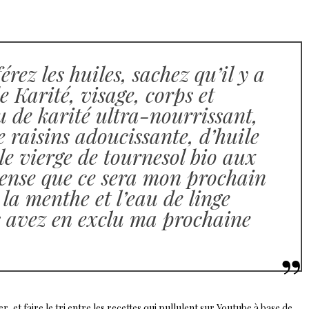
érez les huiles, sachez qu’il y a
 Karité, visage, corps et
u de karité ultra-nourrissant,
e raisins adoucissante, d’huile
e vierge de tournesol bio aux
pense que ce sera mon prochain
 la menthe et l’eau de linge
s avez en exclu ma prochaine
, et faire le tri entre les recettes qui pullulent sur Youtube à base de