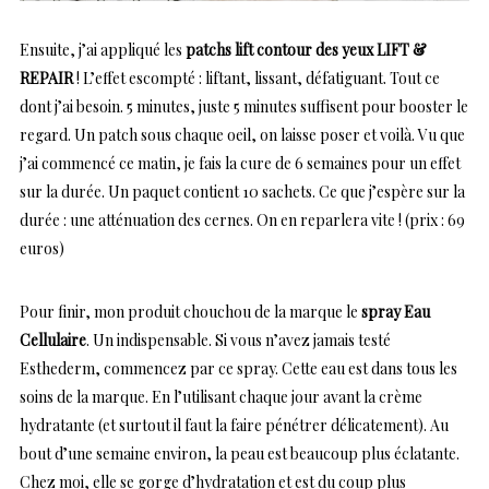
Ensuite, j’ai appliqué les
patchs lift contour des yeux LIFT &
REPAIR
! L’effet escompté : liftant, lissant, défatiguant. Tout ce
dont j’ai besoin. 5 minutes, juste 5 minutes suffisent pour booster le
regard. Un patch sous chaque oeil, on laisse poser et voilà. Vu que
j’ai commencé ce matin, je fais la cure de 6 semaines pour un effet
sur la durée. Un paquet contient 10 sachets. Ce que j’espère sur la
durée : une atténuation des cernes. On en reparlera vite ! (prix : 69
euros)
Pour finir, mon produit chouchou de la marque le
spray Eau
Cellulaire
. Un indispensable. Si vous n’avez jamais testé
Esthederm, commencez par ce spray. Cette eau est dans tous les
soins de la marque. En l’utilisant chaque jour avant la crème
hydratante (et surtout il faut la faire pénétrer délicatement). Au
bout d’une semaine environ, la peau est beaucoup plus éclatante.
Chez moi, elle se gorge d’hydratation et est du coup plus