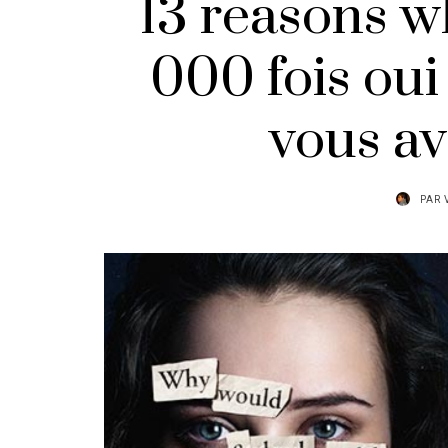
13 reasons wh
000 fois oui
vous av
PAR