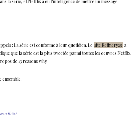
ans la série, et Netflix a eu l’intelligence de mettre un message
 appels : La série est conforme à leur quotidien. Le
site Refinery29
a
ndique que la série est la plus tweetée parmi toutes les oeuvres Netflix.
ropos de 13 reasons why.
le ensemble.
ours fériés)