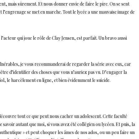
t, mais sûrement. Et nous donner envie de faire le pire. On se sent
 et l’engrenage se met en marche. Tout le lycée a une mauvaise image de
l’acteur qui joue le rôle de Clay Jensen, est parfait. Un bravo aussi
ulnérables, je vous recommanderai de regarder la série avec eux, car
être d’identifier des choses que vous n’auriez pas vu. D’engager la
iol, le harcèlement en ligne, et bien évidemment le suicide.
découvre tout ce que peut nous cacher un adolescent. Cette faculté
e savoir autant que moi, si vous avez été collégien ou lycéen. Et puis, la
« authentique » et peut choquer les âmes de nos ados, ou un peu faire un