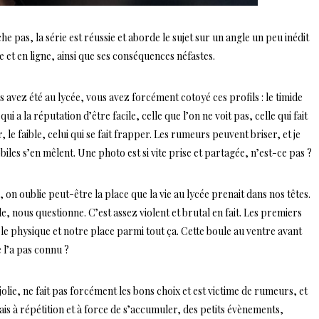
e pas, la série est réussie et aborde le sujet sur un angle un peu inédit
e et en ligne, ainsi que ses conséquences néfastes.
s avez été au lycée, vous avez forcément cotoyé ces profils : le timide
qui a la réputation d’être facile, celle que l’on ne voit pas, celle qui fait
 le faible, celui qui se fait frapper. Les rumeurs peuvent briser, et je
iles s’en mêlent. Une photo est si vite prise et partagée, n’est-ce pas ?
 on oublie peut-être la place que la vie au lycée prenait dans nos têtes.
 nous questionne. C’est assez violent et brutal en fait. Les premiers
 le physique et notre place parmi tout ça. Cette boule au ventre avant
e l’a pas connu ?
olie, ne fait pas forcément les bons choix et est victime de rumeurs, et
ais à répétition et à force de s’accumuler, des petits évènements,