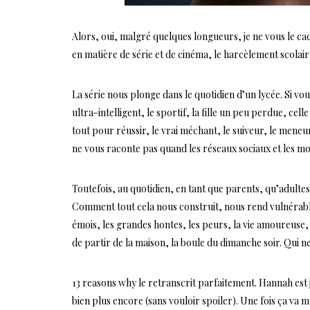
Alors, oui, malgré quelques longueurs, je ne vous le cach
en matière de série et de cinéma, le harcèlement scolair
La série nous plonge dans le quotidien d’un lycée. Si vou
ultra-intelligent, le sportif, la fille un peu perdue, celle 
tout pour réussir, le vrai méchant, le suiveur, le meneur,
ne vous raconte pas quand les réseaux sociaux et les mob
Toutefois, au quotidien, en tant que parents, qu’adultes,
Comment tout cela nous construit, nous rend vulnérable,
émois, les grandes hontes, les peurs, la vie amoureuse,
de partir de la maison, la boule du dimanche soir. Qui n
13 reasons why le retranscrit parfaitement. Hannah est j
bien plus encore (sans vouloir spoiler). Une fois ça va m