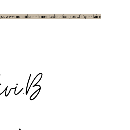
tp://www.nonauharcelement.education.gouv.fr/que-faire