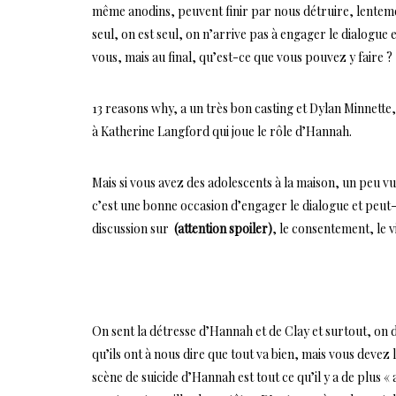
même anodins, peuvent finir par nous détruire, lentemen
seul, on est seul, on n’arrive pas à engager le dialogue
vous, mais au final, qu’est-ce que vous pouvez y faire ?
13 reasons why, a un très bon casting et Dylan Minnette, 
à Katherine Langford qui joue le rôle d’Hannah.
Mais si vous avez des adolescents à la maison, un peu v
c’est une bonne occasion d’engager le dialogue et peut-
discussion sur
(attention spoiler)
, le consentement, le v
On sent la détresse d’Hannah et de Clay et surtout, on 
qu’ils ont à nous dire que tout va bien, mais vous devez l
scène de suicide d’Hannah est tout ce qu’il y a de plus 