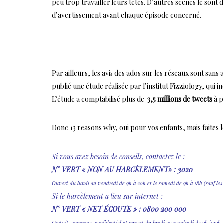
peu trop travailler leurs têtes. D’autres scènes le sont d
d’avertissement avant chaque épisode concerné.
Par ailleurs, les avis des ados sur les réseaux sont sans
publié une étude réalisée par l’institut Fizziology, qui i
L’étude a comptabilisé plus de
3,5 millions de tweets
à p
Donc 13 reasons why, oui pour vos enfants, mais faites 
Si vous avez besoin de conseils, contactez le :
N° VERT « NON AU HARCÈLEMENT» : 3020
Ouvert du lundi au vendredi de 9h à 20h et le samedi de 9h à 18h (sauf les j
Si le harcèlement a lieu sur internet :
N° VERT « NET ÉCOUTE » :
0800 200 000
Gratuit, anonyme, confidentiel et ouvert du lundi au vendredi de 9h à 19h