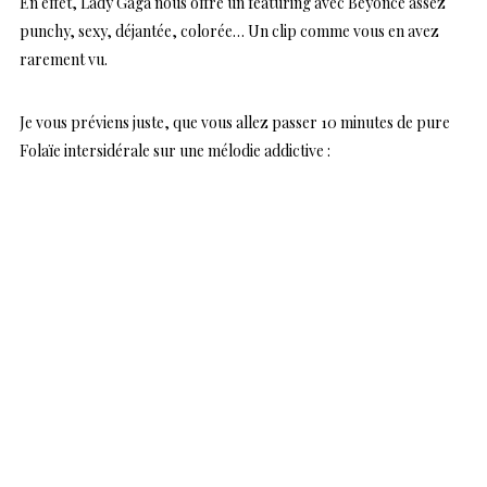
En effet, Lady Gaga nous offre un featuring avec Beyonce assez
punchy, sexy, déjantée, colorée… Un clip comme vous en avez
rarement vu.
Je vous préviens juste, que vous allez passer 10 minutes de pure
Folaïe intersidérale sur une mélodie addictive :