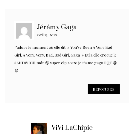
Jérémy Gaga
avril 13, 2010
J’adore le moment ou elle dit » You’ve Been A Very Bad
Girl, A Very, Very, Bad, Bad Girl, Gaga » Et la elle croque le
SANDWICH mdr 🙂 super clip 20/20 je t’aime gaga PQT 😀
😆
RÉPONDRE
ViVi LaChipie