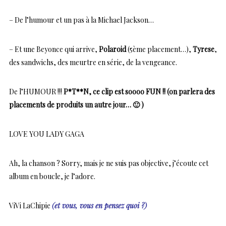
– De l’humour et un pas à la Michael Jackson…
– Et une Beyonce qui arrive,
Polaroid
(5ème placement…),
Tyrese
,
des sandwichs, des meurtre en série, de la vengeance.
De l’HUMOUR !!!
P*T**N, ce clip est soooo FUN !! (on parlera des
placements de produits un autre jour… 🙂 )
LOVE YOU LADY GAGA
Ah, la chanson ? Sorry, mais je ne suis pas objective, j’écoute cet
album en boucle, je l’adore.
ViVi LaChipie
(et vous, vous en pensez quoi ?)