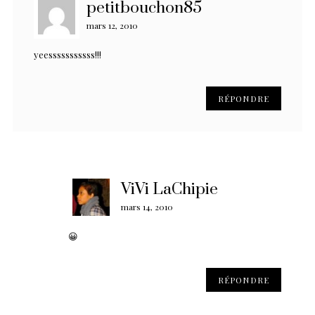
petitbouchon85
mars 12, 2010
yeesssssssssss!!!
RÉPONDRE
ViVi LaChipie
mars 14, 2010
😀
RÉPONDRE